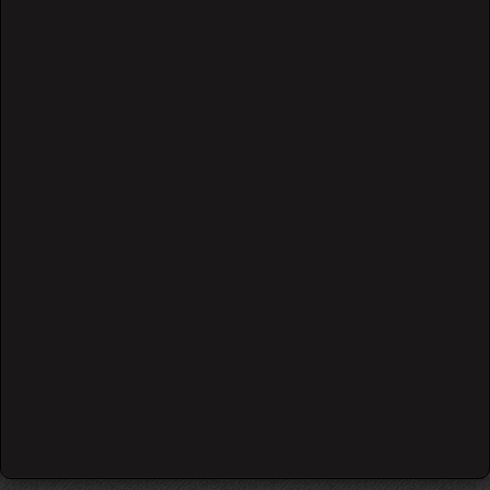
27737 Views
ДДТ - ЭТО ВСЁ
28843 Views
დაწყება
წინა
1
2
3
4
5
6
7
შემდეგი
დასრულება