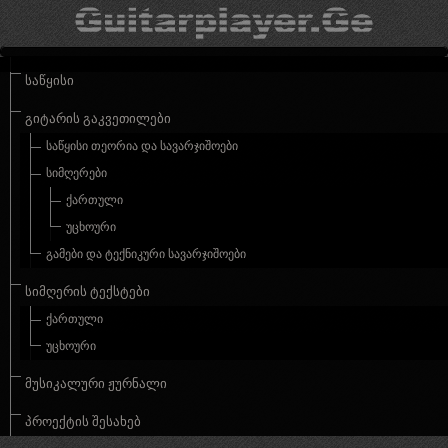
ᲡᲐᲬᲧᲘᲡᲘ
ᲒᲘᲢᲐᲠᲘᲡ ᲒᲐᲙᲕᲔᲗᲘᲚᲔᲑᲘ
ᲡᲐᲬᲧᲘᲡᲘ ᲗᲔᲝᲠᲘᲐ ᲓᲐ ᲡᲐᲕᲐᲠᲯᲘᲨᲝᲔᲑᲘ
ᲡᲘᲛᲦᲔᲠᲔᲑᲘ
ᲥᲐᲠᲗᲣᲚᲘ
ᲣᲪᲮᲝᲣᲠᲘ
ᲒᲐᲛᲔᲑᲘ ᲓᲐ ᲢᲔᲥᲜᲘᲙᲣᲠᲘ ᲡᲐᲕᲐᲠᲯᲘᲨᲝᲔᲑᲘ
ᲡᲘᲛᲦᲔᲠᲘᲡ ᲢᲔᲥᲡᲢᲔᲑᲘ
ᲥᲐᲠᲗᲣᲚᲘ
ᲣᲪᲮᲝᲣᲠᲘ
ᲛᲣᲡᲘᲙᲐᲚᲣᲠᲘ ᲟᲣᲠᲜᲐᲚᲘ
ᲞᲠᲝᲔᲥᲢᲘᲡ ᲨᲔᲡᲐᲮᲔᲑ