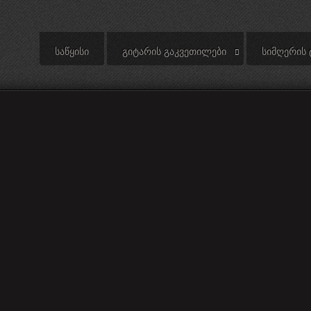
ᲡᲐᲬᲧᲘᲡᲘ
ᲒᲘᲢᲐᲠᲘᲡ ᲒᲐᲙᲕᲔᲗᲘᲚᲔᲑᲘ
ᲡᲘᲛᲦᲔᲠᲘᲡ 
s - Californication