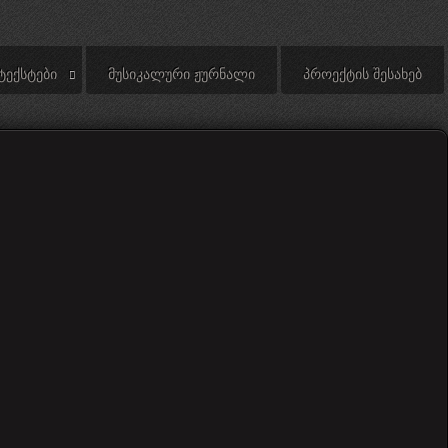
ᲢᲔᲥᲡᲢᲔᲑᲘ
ᲛᲣᲡᲘᲙᲐᲚᲣᲠᲘ ᲟᲣᲠᲜᲐᲚᲘ
ᲞᲠᲝᲔᲥᲢᲘᲡ ᲨᲔᲡᲐᲮᲔᲑ