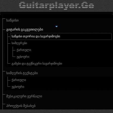
ᲡᲐᲬᲧᲘᲡᲘ
ᲒᲘᲢᲐᲠᲘᲡ ᲒᲐᲙᲕᲔᲗᲘᲚᲔᲑᲘ
ᲡᲐᲬᲧᲘᲡᲘ ᲗᲔᲝᲠᲘᲐ ᲓᲐ ᲡᲐᲕᲐᲠᲯᲘᲨᲝᲔᲑᲘ
ᲡᲘᲛᲦᲔᲠᲔᲑᲘ
ᲥᲐᲠᲗᲣᲚᲘ
ᲣᲪᲮᲝᲣᲠᲘ
ᲒᲐᲛᲔᲑᲘ ᲓᲐ ᲢᲔᲥᲜᲘᲙᲣᲠᲘ ᲡᲐᲕᲐᲠᲯᲘᲨᲝᲔᲑᲘ
ᲡᲘᲛᲦᲔᲠᲘᲡ ᲢᲔᲥᲡᲢᲔᲑᲘ
ᲥᲐᲠᲗᲣᲚᲘ
ᲣᲪᲮᲝᲣᲠᲘ
ᲛᲣᲡᲘᲙᲐᲚᲣᲠᲘ ᲟᲣᲠᲜᲐᲚᲘ
ᲞᲠᲝᲔᲥᲢᲘᲡ ᲨᲔᲡᲐᲮᲔᲑ