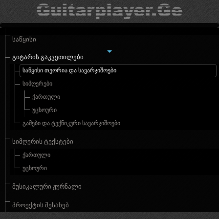
ᲡᲐᲬᲧᲘᲡᲘ
ᲒᲘᲢᲐᲠᲘᲡ ᲒᲐᲙᲕᲔᲗᲘᲚᲔᲑᲘ
ᲡᲐᲬᲧᲘᲡᲘ ᲗᲔᲝᲠᲘᲐ ᲓᲐ ᲡᲐᲕᲐᲠᲯᲘᲨᲝᲔᲑᲘ
ᲡᲘᲛᲦᲔᲠᲔᲑᲘ
ᲥᲐᲠᲗᲣᲚᲘ
ᲣᲪᲮᲝᲣᲠᲘ
ᲒᲐᲛᲔᲑᲘ ᲓᲐ ᲢᲔᲥᲜᲘᲙᲣᲠᲘ ᲡᲐᲕᲐᲠᲯᲘᲨᲝᲔᲑᲘ
ᲡᲘᲛᲦᲔᲠᲘᲡ ᲢᲔᲥᲡᲢᲔᲑᲘ
ᲥᲐᲠᲗᲣᲚᲘ
ᲣᲪᲮᲝᲣᲠᲘ
ᲛᲣᲡᲘᲙᲐᲚᲣᲠᲘ ᲟᲣᲠᲜᲐᲚᲘ
ᲞᲠᲝᲔᲥᲢᲘᲡ ᲨᲔᲡᲐᲮᲔᲑ