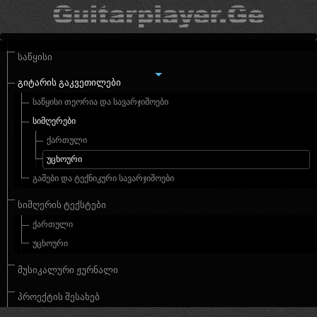
ᲡᲐᲬᲧᲘᲡᲘ
ᲒᲘᲢᲐᲠᲘᲡ ᲒᲐᲙᲕᲔᲗᲘᲚᲔᲑᲘ
ᲡᲐᲬᲧᲘᲡᲘ ᲗᲔᲝᲠᲘᲐ ᲓᲐ ᲡᲐᲕᲐᲠᲯᲘᲨᲝᲔᲑᲘ
ᲡᲘᲛᲦᲔᲠᲔᲑᲘ
ᲥᲐᲠᲗᲣᲚᲘ
ᲣᲪᲮᲝᲣᲠᲘ
ᲒᲐᲛᲔᲑᲘ ᲓᲐ ᲢᲔᲥᲜᲘᲙᲣᲠᲘ ᲡᲐᲕᲐᲠᲯᲘᲨᲝᲔᲑᲘ
ᲡᲘᲛᲦᲔᲠᲘᲡ ᲢᲔᲥᲡᲢᲔᲑᲘ
ᲥᲐᲠᲗᲣᲚᲘ
ᲣᲪᲮᲝᲣᲠᲘ
ᲛᲣᲡᲘᲙᲐᲚᲣᲠᲘ ᲟᲣᲠᲜᲐᲚᲘ
ᲞᲠᲝᲔᲥᲢᲘᲡ ᲨᲔᲡᲐᲮᲔᲑ