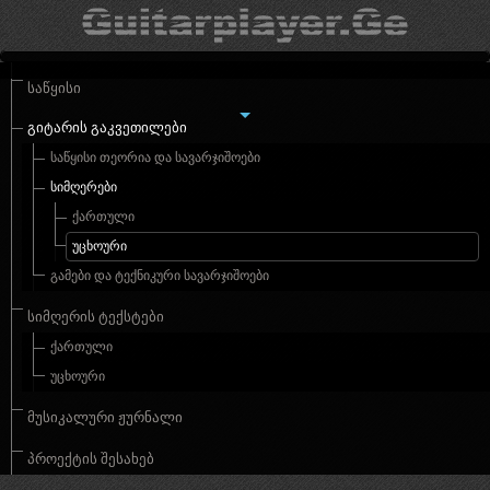
ᲡᲐᲬᲧᲘᲡᲘ
ᲒᲘᲢᲐᲠᲘᲡ ᲒᲐᲙᲕᲔᲗᲘᲚᲔᲑᲘ
ᲡᲐᲬᲧᲘᲡᲘ ᲗᲔᲝᲠᲘᲐ ᲓᲐ ᲡᲐᲕᲐᲠᲯᲘᲨᲝᲔᲑᲘ
ᲡᲘᲛᲦᲔᲠᲔᲑᲘ
ᲥᲐᲠᲗᲣᲚᲘ
ᲣᲪᲮᲝᲣᲠᲘ
ᲒᲐᲛᲔᲑᲘ ᲓᲐ ᲢᲔᲥᲜᲘᲙᲣᲠᲘ ᲡᲐᲕᲐᲠᲯᲘᲨᲝᲔᲑᲘ
ᲡᲘᲛᲦᲔᲠᲘᲡ ᲢᲔᲥᲡᲢᲔᲑᲘ
ᲥᲐᲠᲗᲣᲚᲘ
ᲣᲪᲮᲝᲣᲠᲘ
ᲛᲣᲡᲘᲙᲐᲚᲣᲠᲘ ᲟᲣᲠᲜᲐᲚᲘ
ᲞᲠᲝᲔᲥᲢᲘᲡ ᲨᲔᲡᲐᲮᲔᲑ