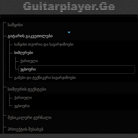
ᲡᲐᲬᲧᲘᲡᲘ
ᲒᲘᲢᲐᲠᲘᲡ ᲒᲐᲙᲕᲔᲗᲘᲚᲔᲑᲘ
ᲡᲐᲬᲧᲘᲡᲘ ᲗᲔᲝᲠᲘᲐ ᲓᲐ ᲡᲐᲕᲐᲠᲯᲘᲨᲝᲔᲑᲘ
ᲡᲘᲛᲦᲔᲠᲔᲑᲘ
ᲥᲐᲠᲗᲣᲚᲘ
ᲣᲪᲮᲝᲣᲠᲘ
ᲒᲐᲛᲔᲑᲘ ᲓᲐ ᲢᲔᲥᲜᲘᲙᲣᲠᲘ ᲡᲐᲕᲐᲠᲯᲘᲨᲝᲔᲑᲘ
ᲡᲘᲛᲦᲔᲠᲘᲡ ᲢᲔᲥᲡᲢᲔᲑᲘ
ᲥᲐᲠᲗᲣᲚᲘ
ᲣᲪᲮᲝᲣᲠᲘ
ᲛᲣᲡᲘᲙᲐᲚᲣᲠᲘ ᲟᲣᲠᲜᲐᲚᲘ
ᲞᲠᲝᲔᲥᲢᲘᲡ ᲨᲔᲡᲐᲮᲔᲑ