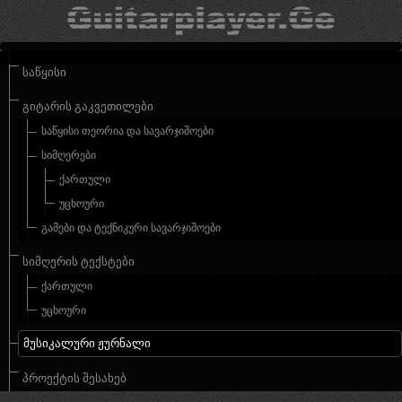
ᲡᲐᲬᲧᲘᲡᲘ
ᲒᲘᲢᲐᲠᲘᲡ ᲒᲐᲙᲕᲔᲗᲘᲚᲔᲑᲘ
ᲡᲐᲬᲧᲘᲡᲘ ᲗᲔᲝᲠᲘᲐ ᲓᲐ ᲡᲐᲕᲐᲠᲯᲘᲨᲝᲔᲑᲘ
ᲡᲘᲛᲦᲔᲠᲔᲑᲘ
ᲥᲐᲠᲗᲣᲚᲘ
ᲣᲪᲮᲝᲣᲠᲘ
ᲒᲐᲛᲔᲑᲘ ᲓᲐ ᲢᲔᲥᲜᲘᲙᲣᲠᲘ ᲡᲐᲕᲐᲠᲯᲘᲨᲝᲔᲑᲘ
ᲡᲘᲛᲦᲔᲠᲘᲡ ᲢᲔᲥᲡᲢᲔᲑᲘ
ᲥᲐᲠᲗᲣᲚᲘ
ᲣᲪᲮᲝᲣᲠᲘ
ᲛᲣᲡᲘᲙᲐᲚᲣᲠᲘ ᲟᲣᲠᲜᲐᲚᲘ
ᲞᲠᲝᲔᲥᲢᲘᲡ ᲨᲔᲡᲐᲮᲔᲑ